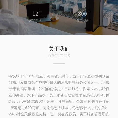
+
年
12
300
WEB服务
覆盖城市
关于我们
ABOUT US
镜双城于2001年成立于河南省开封市，当年的宁夏小型初创企
业现已发展成为全球规模最大的酒店管理商务公司之一。隶属
于宁夏酒店集团，我们的使命是：五星服务，探索世界，我们
在你身边。旗下产品线：员工服务自助管理平台系统支持43种
语言，已有超过2800万房源，其中民宿、公寓和其他特色住宿
房源超过620万家。无论你想去哪里，你想做什么，提供7天
24小时全天候客服支持，让一切变得容易。员工服务管理系统