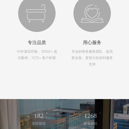
专注品质
用心服务
、
10年酒店经验，3000+ 成
专业的商务服务团队，提供
驾
功案例，10万+ 客户积累
更全面、更强大的实时服务
支持
+
+
182
1268
涉猎领域
服务网站