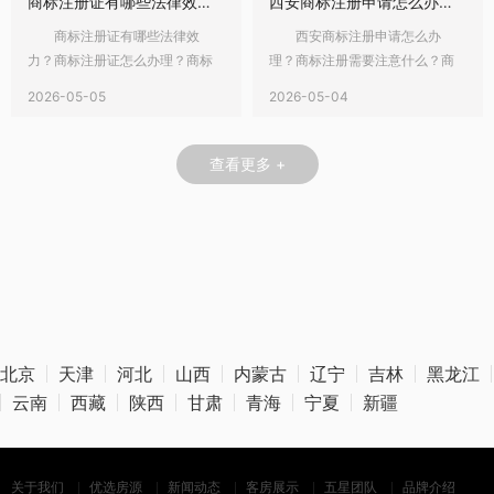
商标注册证有哪些法律效力？商标注册证怎么办理？
西安商标注册申请怎么办理？商标注册需要注意什么？
商标注册证有哪些法律效
西安商标注册申请怎么办
力？商标注册证怎么办理？商标
理？商标注册需要注意什么？商
是区别商品或服务的重要标志。
标注册申请钱，最好提前准备高
2026-05-05
2026-05-04
商标作为一种无形资产，其价值
质量的商标图样，否则很容易造
也日趋增加，因此大家纷纷进行
成近似结果，需要重新提交。在
商标注册申请。今年开始将不再
西安注册商标要么自己注册要么
查看更多 +
发放纸质商标注册证了，但是，
委托商标代理机构，具体的还要
你知道商标注册证有哪些法律效
看自己的选择。那么，西安商标
力？商标注册证怎么办理？下面
怎么注册？商标注册要注意的事
请看乐融小编详细介绍。
项是什么？下面请看赣州乐融详
一、商标注册证有哪些法律
细介绍。 一、西安商
北京
天津
河北
山西
内蒙古
辽宁
吉林
黑龙江
云南
西藏
陕西
甘肃
青海
宁夏
新疆
关于我们
优选房源
新闻动态
客房展示
五星团队
品牌介绍